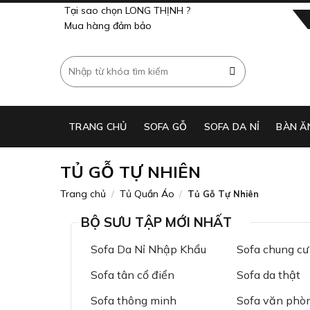
Skip
Tại sao chọn LONG THỊNH ?
to
Mua hàng đảm bảo
content
Tìm
kiếm:
TRANG CHỦ
SOFA GỖ
SOFA DA NỈ
BÀN Ă
TỦ GỖ TỰ NHIÊN
Trang chủ
Tủ Quần Áo
/
/
Tủ Gỗ Tự Nhiên
BỘ SƯU TẬP MỚI NHẤT
Sofa Da Nỉ Nhập Khẩu
Sofa chung cư
Sofa tân cổ điển
Sofa da thật
Sofa thông minh
Sofa văn phò