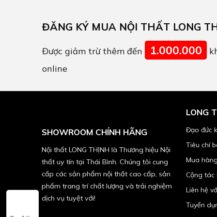
ĐĂNG KÝ MUA NỘI THẤT LONG T
1.000.000
Được giảm trừ thêm đến
kh
online
LONG T
Đạo đức 
SHOWROOM CHÍNH HÃNG
Tiêu chí 
Nội thất LONG THỊNH là Thương hiệu Nội
Mua hàng
thất uy tín tại Thái Bình. Chúng tôi cung
cấp các sản phẩm nội thất cao cấp, sản
Cộng tác
phẩm trang trí chất lượng và trải nghiệm
Liên hệ v
dịch vụ tuyệt với!
Tuyển dụ