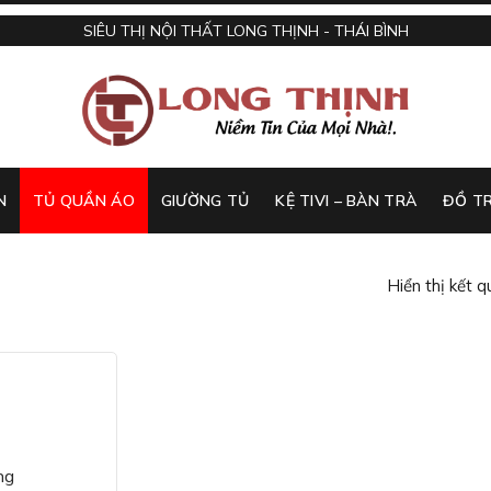
SIÊU THỊ NỘI THẤT LONG THỊNH - THÁI BÌNH
N
TỦ QUẦN ÁO
GIƯỜNG TỦ
KỆ TIVI – BÀN TRÀ
ĐỒ TR
Hiển thị kết 
ng