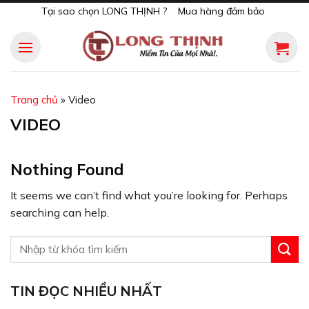
Skip
Tại sao chọn LONG THỊNH ?
Mua hàng đảm bảo
to
content
Trang chủ
»
Video
VIDEO
Nothing Found
It seems we can’t find what you’re looking for. Perhaps
searching can help.
TIN ĐỌC NHIỀU NHẤT