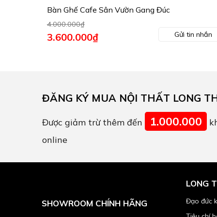
Bàn Ghế Cafe Sân Vườn Gang Đúc
4.000.000
₫
Gửi tin nhắn
Giá
3.600.000
₫
Giá
gốc
hiện
là:
tại
4.000.000₫.
là:
3.600.000₫.
ĐĂNG KÝ MUA NỘI THẤT LONG T
1.000.000
Được giảm trừ thêm đến
kh
online
LONG T
Đạo đức 
SHOWROOM CHÍNH HÃNG
Tiêu chí 