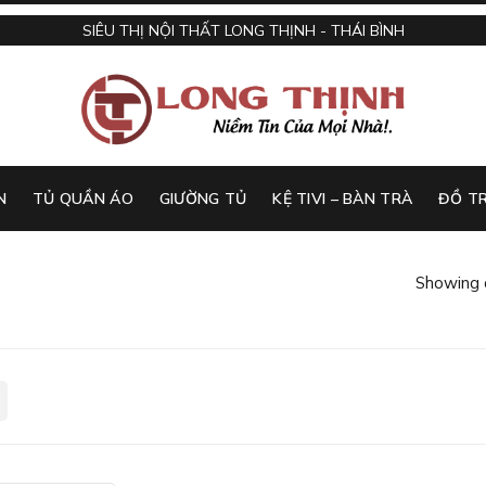
SIÊU THỊ NỘI THẤT LONG THỊNH - THÁI BÌNH
N
TỦ QUẦN ÁO
GIƯỜNG TỦ
KỆ TIVI – BÀN TRÀ
ĐỒ TR
Showing a