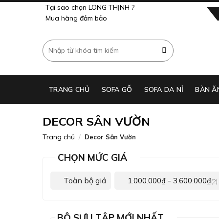
Skip
Tại sao chọn LONG THỊNH ?
to
Mua hàng đảm bảo
content
Tìm
kiếm:
TRANG CHỦ
SOFA GỖ
SOFA DA NỈ
BÀN Ă
DECOR SÂN VƯỜN
Trang chủ
/
Decor Sân Vườn
CHỌN MỨC GIÁ
Toàn bộ giá
-
1.000.000
₫
3.600.000
₫
(2)
BỘ SƯU TẬP MỚI NHẤT