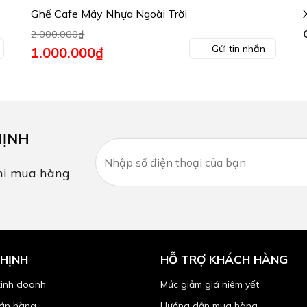
Ghế Cafe Mây Nhựa Ngoài Trời
2.000.000
₫
Gửi tin nhắn
Giá
1.000.000
₫
Giá
gốc
hiện
là:
tại
2.000.000₫.
là:
1.000.000₫.
HỊNH
i mua hàng
HỊNH
HỖ TRỢ KHÁCH HÀNG
kinh doanh
Mức giảm giá niêm yết
bán hàng
Hướng dẫn mua hàng