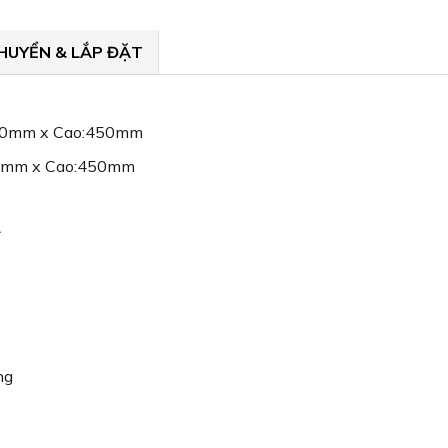
HUYỂN & LẮP ĐẶT
700mm x Cao:450mm
400mm x Cao:450mm
đ
ng