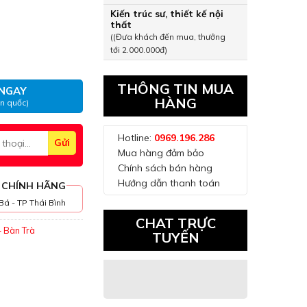
Kiến trúc sư, thiết kế nội
thất
((Đưa khách đến mua, thưởng
ách mã FA060 số lượng
tới 2.000.000đ)
THÔNG TIN MUA
NGAY
HÀNG
àn quốc)
Hotline:
0969.196.286
Mua hàng đảm bảo
Chính sách bán hàng
Hướng dẫn thanh toán
 CHÍNH HÃNG
Bá - TP Thái Bình
CHAT TRỰC
 - Bàn Trà
TUYẾN