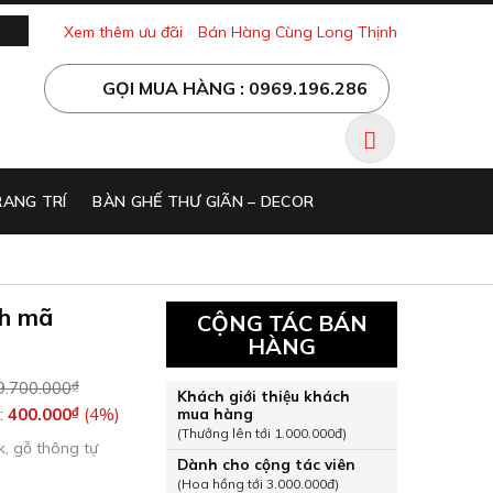
Xem thêm ưu đãi
Bán Hàng Cùng Long Thịnh
GỌI MUA HÀNG : 0969.196.286
ANG TRÍ
BÀN GHẾ THƯ GIÃN – DECOR
ch mã
CỘNG TÁC BÁN
HÀNG
9.700.000
₫
Khách giới thiệu khách
:
400.000
₫
(4%)
mua hàng
(Thưởng lên tới 1.000.000đ)
4k, gỗ thông tự
Dành cho cộng tác viên
(Hoa hồng tới 3.000.000đ)