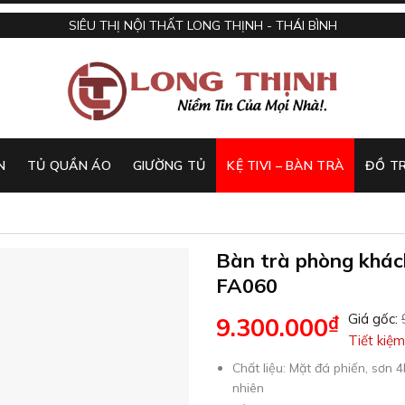
SIÊU THỊ NỘI THẤT LONG THỊNH - THÁI BÌNH
N
TỦ QUẦN ÁO
GIƯỜNG TỦ
KỆ TIVI – BÀN TRÀ
ĐỒ TR
Bàn trà phòng khá
FA060
Giá gốc:
₫
9.300.000
Tiết kiệm
Chất liệu: Mặt đá phiến, sơn 
nhiên