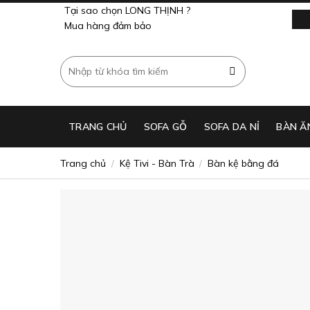
Skip
Tại sao chọn LONG THỊNH ?
to
Mua hàng đảm bảo
content
Tìm
kiếm:
TRANG CHỦ
SOFA GỖ
SOFA DA NỈ
BÀN Ă
Trang chủ
Kệ Tivi - Bàn Trà
Bàn kệ bằng đá
/
/