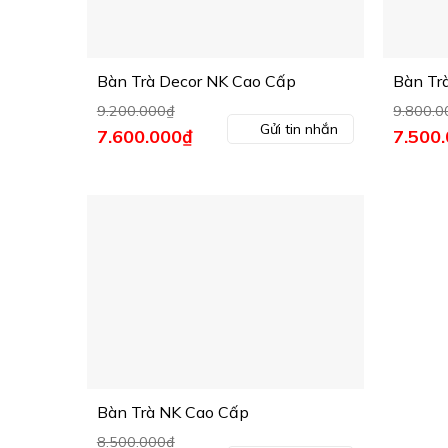
Bàn Trà Decor NK Cao Cấp
Bàn Tr
9.200.000
₫
9.800.0
Gửi tin nhắn
Giá
7.600.000
₫
Giá
Giá
7.500
gốc
hiện
gốc
là:
tại
là:
9.200.000₫.
là:
9.800.0
7.600.000₫.
Bàn Trà NK Cao Cấp
8.500.000
₫