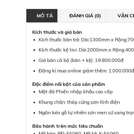
MÔ TẢ
ĐÁNH GIÁ (0)
VẬN C
Kích thước và giá bán
Kích thước bàn trà: Dài:1300mm x Rộng:
Kích thước kệ tivi: Dài:2000mm x Rộng:
Giá bán cả bộ (bàn + kệ): 19.800.000đ
Đăng kí mua online giảm thêm: 1.000.000
Đặc điểm nổi bật của sản phẩm
Mặt đá Phiến nhập khẩu cao cấp
Khung chân: thép cứng sơn tĩnh điện
Ngăn kéo gỗ tự nhiên sơn men sứ sang trọ
Bảo hành trên mức tiêu chuẩn
Mã bàn: BĐ-FA060. Mã kệ: K-FA060