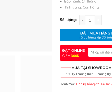
Bảo hành: 14 tháng
Tình trạng: Còn hàng
Bàn trà phòng kh
Số lượng:
ĐẶT MUA HÀNG 
(Giao hàng lắp đặt to
ĐẶT ONLINE
Giảm
300K
MUA TẠI SHOWROOM
196 Lý Thường Kiệt - Phường Kỳ 
Danh mục:
Bàn kệ bằng đá
,
Kệ Tivi