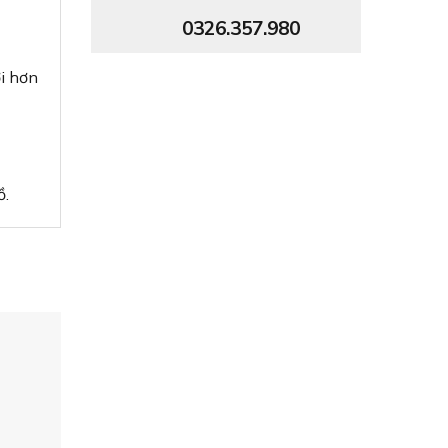
0326.357.980
ợi hơn
ồ.