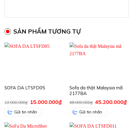
SẢN PHẨM TƯƠNG TỰ
SOFA DA LTSFD05
Sofa da thật Malaysia mã
2177BA
Giá
15.000.000
₫
Giá
Giá
45.200.000
₫
Giá
22.000.000
₫
48.000.000
₫
gốc
hiện
gốc
hiệ
là:
tại
là:
tại
Gửi tin nhắn
Gửi tin nhắn
22.000.000₫.
là:
48.000.000₫.
là:
15.000.000₫.
45.