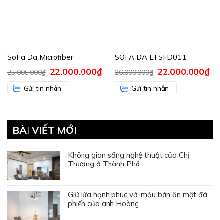
SoFa Da Microfiber
SOFA DA LTSFD011
Giá
22.000.000
₫
Giá
Giá
22.000.000
₫
Giá
25.000.000
₫
26.000.000
₫
gốc
hiện
gốc
hiệ
là:
tại
là:
tại
Gửi tin nhắn
Gửi tin nhắn
25.000.000₫.
là:
26.000.000₫.
là:
22.000.000₫.
22.
BÀI VIẾT MỚI
Không gian sống nghệ thuật của Chị
Thương ở Thành Phố
Giữ lửa hạnh phúc với mẫu bàn ăn mặt đá
phiến của anh Hoàng