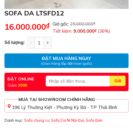
SOFA DA LTSFD12
Giá gốc:
25.000.000
₫
₫
16.000.000
Tiết kiệm:
9.000.000
₫
(36%)
SOFA DA LTSFD12 số lượng
Số lượng:
ĐẶT MUA HÀNG NGAY
(Giao hàng lắp đặt toàn quốc)
ĐẶT ONLINE
Giảm
300K
MUA TẠI SHOWROOM CHÍNH HÃNG
196 Lý Thường Kiệt - Phường Kỳ Bá - TP Thái Bình
Danh mục:
Sofa chung cư
,
Sofa Da Nỉ Nội Địa
,
Sofa Đơn