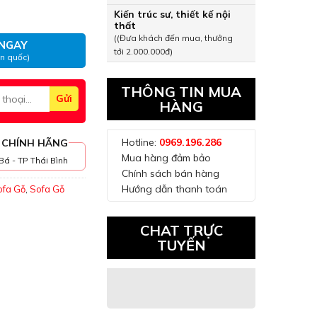
 Đào SGXDGT01 số lượng
Kiến trúc sư, thiết kế nội
thất
((Đưa khách đến mua, thưởng
NGAY
tới 2.000.000đ)
àn quốc)
THÔNG TIN MUA
HÀNG
Hotline:
0969.196.286
 CHÍNH HÃNG
Mua hàng đảm bảo
Bá - TP Thái Bình
Chính sách bán hàng
Hướng dẫn thanh toán
ofa Gỗ
,
Sofa Gỗ
CHAT TRỰC
TUYẾN