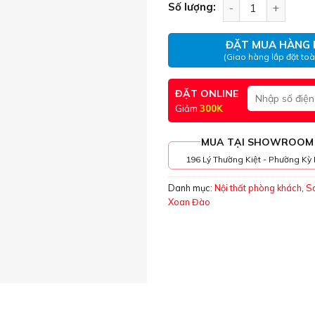
Sofa Góc Gỗ Xoan
Số lượng:
ĐẶT MUA HÀNG 
(Giao hàng lắp đặt to
ĐẶT ONLINE
Giảm
300K
MUA TẠI SHOWROOM
196 Lý Thường Kiệt - Phường Kỳ 
Danh mục:
Nội thất phòng khách
,
S
Xoan Đào