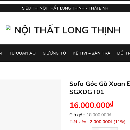
SIÊU THỊ NỘI THẤT LONG THỊNH - THÁI BÌNH
N
TỦ QUẦN ÁO
GIƯỜNG TỦ
KỆ TIVI – BÀN TRÀ
ĐỒ TR
Sofa Góc Gỗ Xoan 
SGXDGT01
₫
16.000.000
Giá gốc:
18.000.000
₫
Tiết kiệm:
2.000.000
₫
(11%)