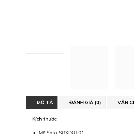
MÔ TẢ
ĐÁNH GIÁ (0)
VẬN C
Kích thước
Mã Sofa: SGXDGT01