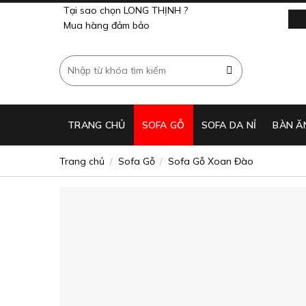
Skip
Tại sao chọn LONG THỊNH ?
to
Mua hàng đảm bảo
content
Tìm
kiếm:
TRANG CHỦ
SOFA GỖ
SOFA DA NỈ
BÀN Ă
Trang chủ
Sofa Gỗ
Sofa Gỗ Xoan Đào
/
/