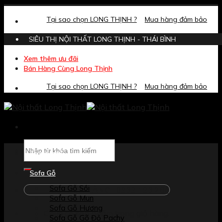
Skip
to
Tại sao chọn LONG THỊNH ?
Mua hàng đảm bảo
content
SIÊU THỊ NỘI THẤT LONG THỊNH - THÁI BÌNH
Xem thêm ưu đãi
Bán Hàng Cùng Long Thịnh
Tại sao chọn LONG THỊNH ?
Mua hàng đảm bảo
Tìm
kiếm:
Trang chủ
Sofa Gỗ
Sofa Gỗ Sồi
GỌI MUA HÀNG : 0969.196.286
Sofa Gỗ Mun
Sofa Gỗ Hương
Chưa có sản phẩm trong giỏ hàng.
Sofa Gỗ Gõ Đỏ Pachy