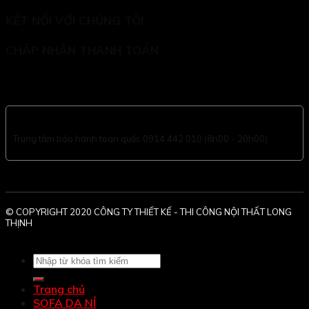
KẾT NỐI VỚI CHÚNG TÔI
CHẤP NHẬN THANH TOÁN
Trung tâm bảo hành toàn quốc 0914 442 010 (8h00 - 20h00)
© COPYRIGHT 2020 CÔNG TY THIẾT KẾ - THI CÔNG NỘI THẤT LONG
THỊNH
Tìm
kiếm:
Trang chủ
SOFA DA NỈ