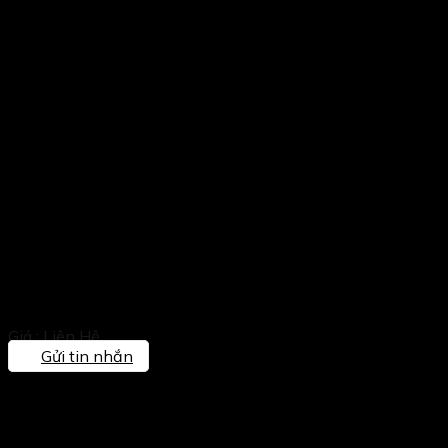
Sofa Gỗ Tay Da 2025
Giá : Liên Hệ
Gửi tin nhắn