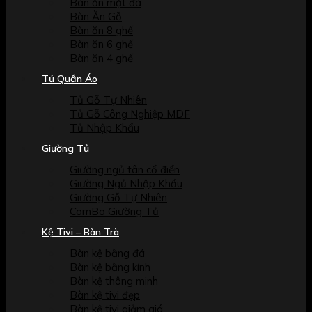
Bàn ăn mặt đá
Bàn Ăn Gỗ
Bàn ăn 8 ghế
Bàn ăn 6 ghế
Bàn ăn 4 ghế
Tủ Quần Áo
Tủ Gỗ Tự Nhiên
Tủ Gỗ Công Nghiệp MDF
Tủ Nhập Khẩu
Giường Tủ
Giường ngủ tân cổ điển
Giường Ngủ Nhập Khẩu
Giường Gỗ Tự Nhiên
ComBo Giường Tủ
Kệ Tivi – Bàn Trà
Bàn kệ bằng đá
Bàn kệ bằng kính
Bàn kệ thông minh
Bàn kệ tivi đẹp
Bàn kệ tivi giảm giá