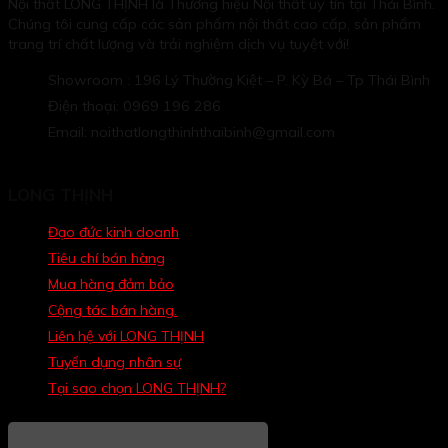
Nội thất LONG THỊNH là Thương hiệu Nội thất uy tín tại Thái Bình.
Chúng tôi cung cấp các sản phẩm nội thất cao cấp, sản phẩm
trang trí chất lượng và trải nghiệm dịch vụ tuyệt với!
Showroom : 196 Lý Thường Kiệt – P. Kỳ Bá – Tp Thái Bình
Điện thoại: 0969 196 286
Email: noithatlongthinhthaibinh@gmail.com
LONG THỊNH
Đạo đức kinh doanh
Tiêu chí bán hàng
Mua hàng đảm bảo
Cộng tác bán hàng.
Liên hệ với LONG THỊNH
Tuyển dụng nhân sự
Tại sao chọn LONG THỊNH?