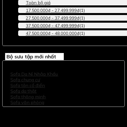
Toàn bộ giá
-
(1)
17.500.000
₫
27.499.999
₫
-
(1)
27.500.000
₫
37.499.999
₫
-
(1)
37.500.000
₫
47.499.999
₫
-
(1)
47.500.000
₫
48.000.000
₫
Bộ sưu tập mới nhất
Sofa Da Nỉ Nhập Khẩu
Sofa chung cư
Sofa tân cổ điển
Sofa da thật
Sofa thông minh
Sofa văn phòng