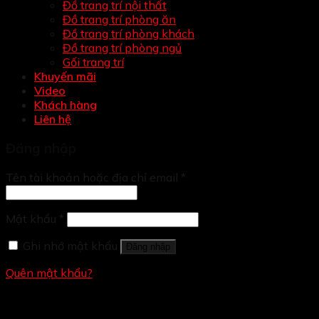
Đồ trang trí nội thất
Đồ trang trí phòng ăn
Đồ trang trí phòng khách
Đồ trang trí phòng ngủ
Gối trang trí
Khuyến mãi
Video
Khách hàng
Liên hệ
Đăng nhập
Tên tài khoản hoặc địa chỉ email
*
Mật khẩu
*
Ghi nhớ mật khẩu
Đăng nhập
Quên mật khẩu?