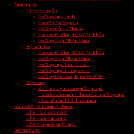
Giường Tủ
Chọn nhu cầu
Giường bọc Da Nỉ
ComBo Giường Tủ
Giường Gỗ Tự Nhiên
Combo Giường Tủ Nhập Khẩu
Giường Ngủ Nhập Khẩu
Bộ sưu tập
Combo Giường Tủ Nhập Khẩu
Giường Ngủ Nhập Khẩu
Giường ngủ tân cổ điển
Giường ngủ thông minh
Giường Gỗ Công Nghiệp MDF
Mẹo hay
Kinh nghiệm mua giường ngủ
Tư vấn bảo quản chăm sóc giường ngủ
Chia sẻ của khách đã mua
Bàn Ghế Thư Gian – Decor
Ghế nằm đọc sách
Ghế ngồi thú cưng
Ghế thư giãn nghỉ ngơi
Đồ trang trí