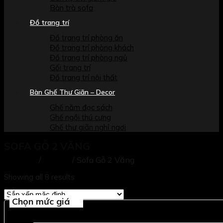
Bàn trà sofa
Đồ trang trí
Đồ trang trí phòng ăn
Đồ trang trí phòng khách
Đồ trang trí phòng ngủ
Gối trang trí
Đồ trang trí nội thất
Bàn Ghế Thư Giãn – Decor
Ghế nằm đọc sách
Ghế ngồi thú cưng
Ghế thư giãn nghỉ ngơi
SOFA GỖ 2 VĂNG
/
/
Sofa Gỗ 2 Văng
Trang chủ
Sofa Gỗ
Showing all 8 results
Chọn mức giá