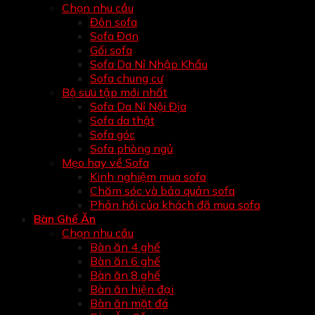
Chọn nhu cầu
Đôn sofa
Sofa Đơn
Gối sofa
Sofa Da Nỉ Nhập Khẩu
Sofa chung cư
Bộ sưu tập mới nhất
Sofa Da Nỉ Nội Địa
Sofa da thật
Sofa góc
Sofa phòng ngủ
Mẹo hay về Sofa
Kinh nghiệm mua sofa
Chăm sóc và bảo quản sofa
Phản hồi của khách đã mua sofa
Bàn Ghế Ăn
Chọn nhu cầu
Bàn ăn 4 ghế
Bàn ăn 6 ghế
Bàn ăn 8 ghế
Bàn ăn hiện đại
Bàn ăn mặt đá