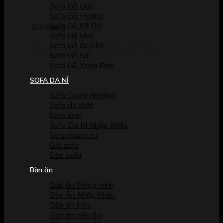
Sofa Gỗ Góc
Sofa Gỗ Hương
Sofa Gỗ Kê Đối
Giỏ hàng
Sofa Gỗ Mun
Sofa Gỗ Óc Chó
Chưa có sản phẩm trong giỏ hàng.
Sofa Gỗ Sồi
Sofa Gỗ Xoan Đào
SOFA DA NỈ
Sofa Da Nỉ Nội Địa
Sofa da thật
Sofa Đơn
Sofa Da Nỉ Nhập Khẩu
Sofa chung cư
Gối sofa
Đôn sofa
Bàn ăn
Bàn ăn thông minh
Bàn Ăn Nhập Khẩu
Bàn ăn tròn
Bàn ăn hiện đại