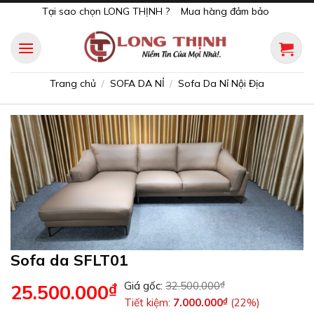
Skip
Tại sao chọn LONG THỊNH ?
Mua hàng đảm bảo
to
content
Trang chủ
SOFA DA NỈ
Sofa Da Nỉ Nội Địa
/
/
Sofa da SFLT01
Giá gốc:
32.500.000
₫
₫
25.500.000
Tiết kiệm:
7.000.000
₫
(22%)