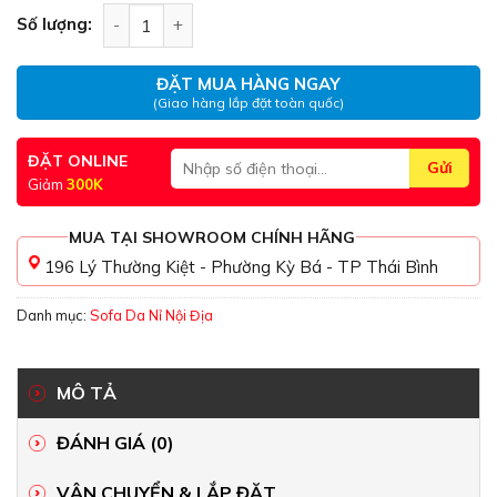
Sofa da SFLT01 số lượng
Số lượng:
ĐẶT MUA HÀNG NGAY
(Giao hàng lắp đặt toàn quốc)
ĐẶT ONLINE
Giảm
300K
MUA TẠI SHOWROOM CHÍNH HÃNG
196 Lý Thường Kiệt - Phường Kỳ Bá - TP Thái Bình
Danh mục:
Sofa Da Nỉ Nội Địa
MÔ TẢ
ĐÁNH GIÁ (0)
VẬN CHUYỂN & LẮP ĐẶT