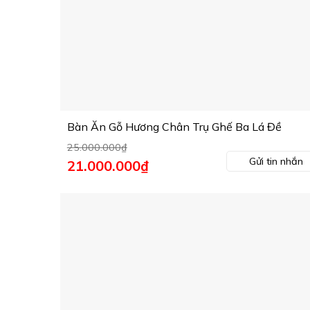
Bàn Ăn Gỗ Hương Chân Trụ Ghế Ba Lá Đề
25.000.000
₫
Gửi tin nhắn
Giá
21.000.000
₫
Giá
gốc
hiện
là:
tại
25.000.000₫.
là:
21.000.000₫.