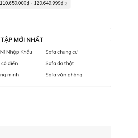
-
110.650.000
₫
120.649.999
₫
(0)
 TẬP MỚI NHẤT
 Nỉ Nhập Khẩu
Sofa chung cư
 cổ điển
Sofa da thật
ông minh
Sofa văn phòng