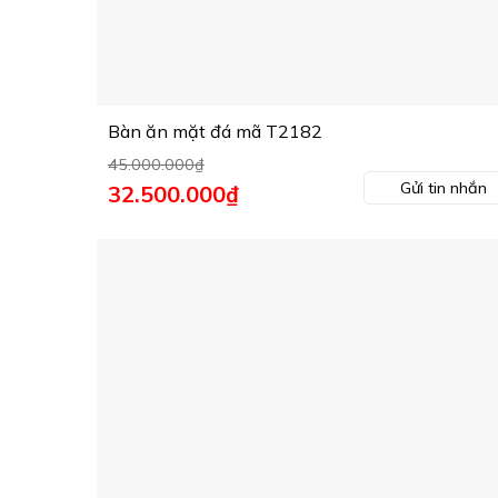
Bàn ăn mặt đá mã T2182
45.000.000
₫
Gửi tin nhắn
Giá
32.500.000
₫
Giá
gốc
hiện
là:
tại
45.000.000₫.
là:
32.500.000₫.