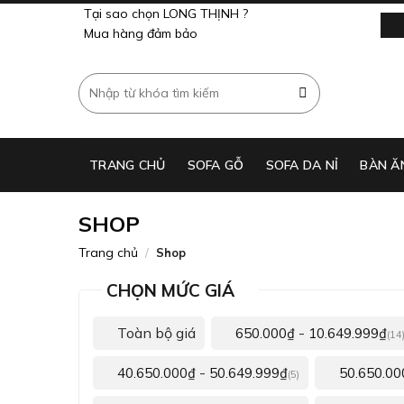
Skip
Tại sao chọn LONG THỊNH ?
to
Mua hàng đảm bảo
content
Tìm
kiếm:
TRANG CHỦ
SOFA GỖ
SOFA DA NỈ
BÀN Ă
SHOP
Trang chủ
/
Shop
CHỌN MỨC GIÁ
Toàn bộ giá
-
650.000
₫
10.649.999
₫
(14
-
40.650.000
₫
50.649.999
₫
50.650.00
(5)