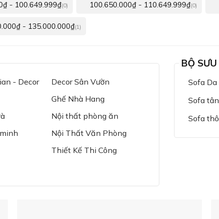
-
-
0
₫
100.649.999
₫
100.650.000
₫
110.649.999
₫
(0)
(0)
-
0.000
₫
135.000.000
₫
(1)
BỘ SƯU
an - Decor
Decor Sân Vườn
Sofa Da
Ghế Nhà Hang
Sofa tân
rà
Nội thất phòng ăn
Sofa th
 minh
Nội Thất Văn Phòng
Thiết Kế Thi Công