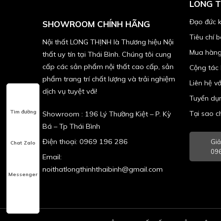
LONG T
Đạo đức 
SHOWROOM CHÍNH HÃNG
Tiêu chí 
Nội thất LONG THỊNH là Thương hiệu Nội
Mua hàng
thất uy tín tại Thái Bình. Chúng tôi cung
cấp các sản phẩm nội thất cao cấp, sản
Cộng tác
phẩm trang trí chất lượng và trải nghiệm
Liên hệ v
dịch vụ tuyệt với!
Tuyển dụ
Tìm đường
Tại sao 
Showroom : 196 Lý Thường Kiệt – P. Kỳ
Bá – Tp Thái Bình
Điện thoại: 0969 196 286
Giả
Chat Zalo
096
Email:
noithatlongthinhthaibinh@gmail.com
Messenger