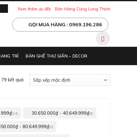
Xem thêm ưu đãi
Bán Hàng Cùng Long Thịnh
GỌI MUA HÀNG : 0969.196.286
ANG TRÍ
BÀN GHẾ THƯ GIÃN – DECOR
 79 kết quả
-
.999
₫
30.650.000
₫
40.649.999
₫
(14)
(8)
-
650.000
₫
80.649.999
₫
(0)