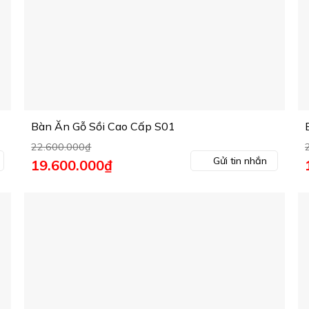
Bàn Ăn Gỗ Sồi Cao Cấp S01
22.600.000
₫
Gửi tin nhắn
Giá
19.600.000
₫
Giá
gốc
hiện
là:
tại
l
22.600.000₫.
là:
19.600.000₫.