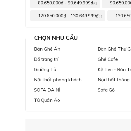
-
80.650.000
₫
90.649.999
₫
90.650.00
(0)
-
120.650.000
₫
130.649.999
₫
130.65
(0)
CHỌN NHU CẦU
Bàn Ghế Ăn
Bàn Ghế Thư Gi
Đồ trang trí
Ghế Cafe
Giường Tủ
Kệ Tivi - Bàn T
Nội thất phòng khách
Nội thất thông
SOFA DA NỈ
Sofa Gỗ
Tủ Quần Áo