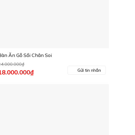
Bàn Ăn Gỗ Sồi Chân Soi
24.000.000
₫
Gửi tin nhắn
Giá
18.000.000
₫
Giá
gốc
hiện
à:
tại
24.000.000₫.
là:
18.000.000₫.