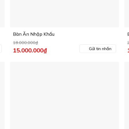
Bàn Ăn Nhập Khẩu
18.000.000
₫
Gửi tin nhắn
Giá
15.000.000
₫
Giá
gốc
hiện
là:
tại
l
18.000.000₫.
là:
15.000.000₫.