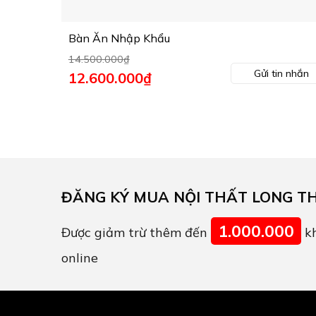
Bàn Ăn Nhập Khẩu
14.500.000
₫
Gửi tin nhắn
Giá
12.600.000
₫
Giá
gốc
hiện
là:
tại
14.500.000₫.
là:
12.600.000₫.
ĐĂNG KÝ MUA NỘI THẤT LONG T
1.000.000
Được giảm trừ thêm đến
kh
online