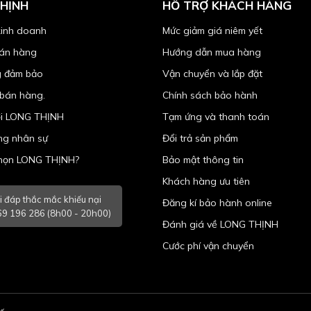
HỊNH
HỖ TRỢ KHÁCH HÀNG
kinh doanh
Mức giảm giá niêm yết
bán hàng
Hướng dẫn mua hàng
 đảm bảo
Vận chuyển và lắp đặt
 bán hàng.
Chính sách bảo hành
ới LONG THỊNH
Tạm ứng và thanh toán
ng nhân sự
Đổi trả sản phẩm
chọn LONG THỊNH?
Bảo mật thông tin
Khách hàng ưu tiên
i đáp thắc mắc khiếu nại
Đăng kí bảo hành online
9 196 286 (8h00 - 20h00)
Đánh giá về LONG THỊNH
Cước phí vận chuyển