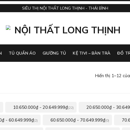
SIÊU THỊ NỘI THẤT LONG THỊNH - THÁI BÌNH
N
TỦ QUẦN ÁO
GIƯỜNG TỦ
KỆ TIVI – BÀN TRÀ
ĐỒ TR
Hiển thị 1–12 của
-
-
10.650.000
₫
20.649.999
₫
20.650.000
₫
30.649
)
(22)
-
-
0
₫
60.649.999
₫
60.650.000
₫
70.649.999
₫
70.
(2)
(0)